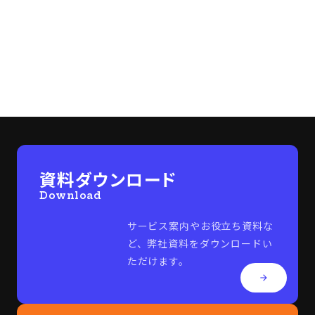
2026年3月5日
access_time
もっと見る
資料ダウンロード
Download
サービス案内やお役立ち資料な
ど、弊社資料をダウンロードい
ただけます。
arrow_forward