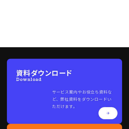
その他のよくある質問
arrow_forward
資料ダウンロード
Download
サービス案内やお役立ち資料な
ど、弊社資料をダウンロードい
ただけます。
arrow_forward