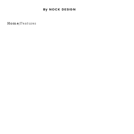
By NOCK DESIGN
/
Home
Features
Features
ニチヨウビの特徴