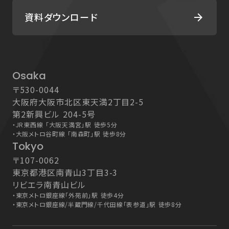
資料ダウンロード
arrow_forward
Osaka
〒530-0044
大阪府大阪市北区東天満2丁目2-5
第2新興ビル 204-5号
・
JR東西線 「大阪天満宮」駅 徒歩5分
・
大阪メトロ谷町線 「南森町」駅 徒歩8分
Tokyo
〒107-0062
東京都港区南青山3丁目3-3
リビエラ南青山ビル
・
東京メトロ銀座線「外苑前」駅 徒歩4分
・
東京メトロ銀座線/半蔵門線/千代田線「表参道」駅 徒歩8分