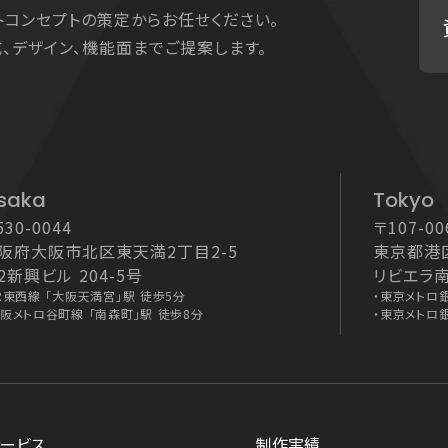
トコンセプトの策定からお任せください。
、デザイン、機能面までご提案します。
saka
Tokyo
530-0044
〒107-00
阪府大阪市北区東天満2丁目2-5
東京都港区
2新興ビル 204-5号
リビエラ
R東西線 「大阪天満宮」駅 徒歩5分
・
東京メトロ銀
阪メトロ谷町線 「南森町」駅 徒歩8分
・
東京メトロ銀
ービス
制作実績