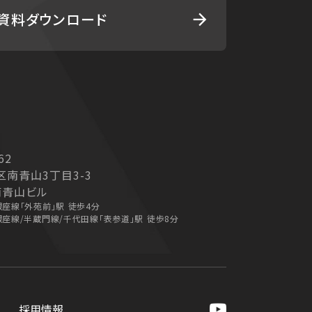
資料ダウンロード
arrow_forward
62
南青山3丁目3-3
南青山ビル
座線「外苑前」駅 徒歩4分
座線/半蔵門線/千代田線「表参道」駅 徒歩8分
採用情報