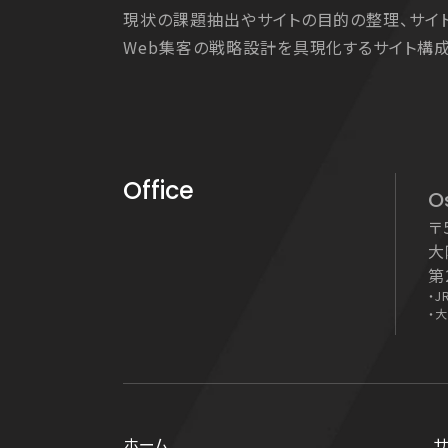
現状の課題抽出やサイトの目的の整理、サイ
Web集客の戦略設計を具現化するサイト構成
Office
O
〒
大
第
・
J
・
大
ホーム
サ