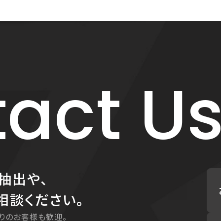
act U
抽出や、
相談ください。
りのお客様も歓迎。