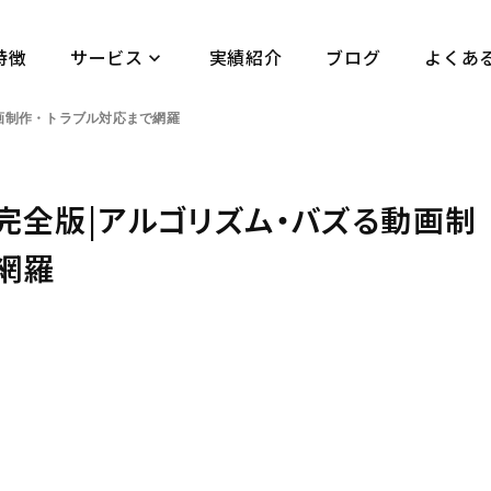
特徴
サービス
実績紹介
ブログ
よくあ
keyboard_arrow_down
動画制作・トラブル対応まで網羅
ウ完全版|アルゴリズム・バズる動画制
で網羅