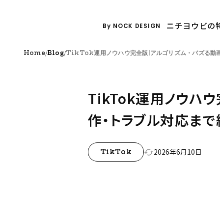
ニチヨウビの
By NOCK DESIGN
/
/
Home
Blog
TikTok運用ノウハウ完全版|アルゴリズム・バズる
TikTok運用ノウハ
作・トラブル対応ま
2026年6月10日
cached
TikTok