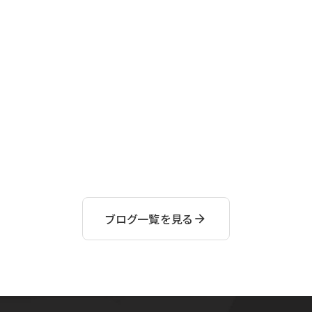
ブログ一覧を見る
arrow_forward