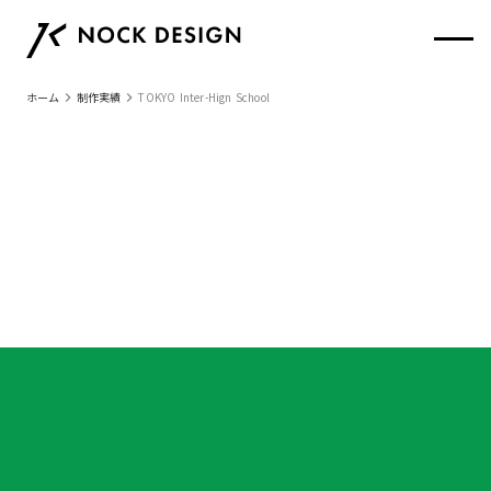
keyboard_arrow_right
keyboard_arrow_right
ホーム
制作実績
TOKYO Inter-Hign School