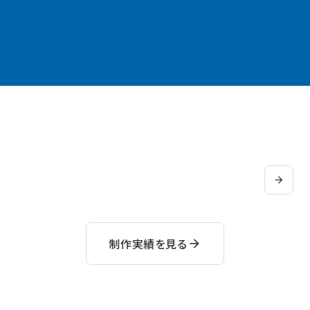
arrow_forward
制作実績を見る
arrow_forward