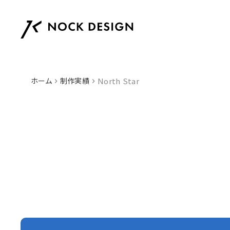
ホーム
制作実績
North Star
keyboard_arrow_right
keyboard_arrow_right