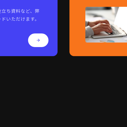
役立ち資料など、弊
ードいただけます。
arrow_forward