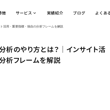
特徴
サービス
実績紹介
ブログ
よくあ
keyboard_arrow_down
イト活用・重要指標・独自の分析フレームを解説
ok分析のやり方とは？｜インサイト活
の分析フレームを解説