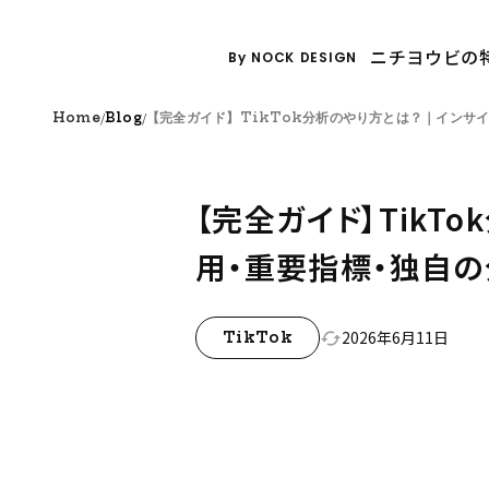
ニチヨウビの
By NOCK DESIGN
/
/
Home
Blog
【完全ガイド】TikTok分析のやり方とは？｜インサ
【完全ガイド】TikT
用・重要指標・独自
2026年6月11日
cached
TikTok