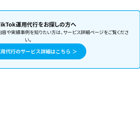
ikTok運用代行をお探しの方へ
内容や実績事例を知りたい方は、サービス詳細ページをご覧くださ
い。
ok運用代行のサービス詳細はこちら ＞
覚だけに頼った運用では成果が安定しません
イト機能の活用方法
重要KPI
実践的な分析ノウハウ