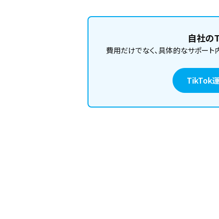
自社のT
費用だけでなく、具体的なサポート
TikT
感
インサ
分析フレーム