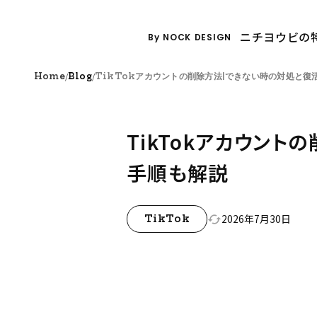
ニチヨウビの
By NOCK DESIGN
/
/
Home
Blog
TikTokアカウントの削除方法|できない時の対処と復
TikTokアカウン
手順も解説
2026年7月30日
cached
TikTok