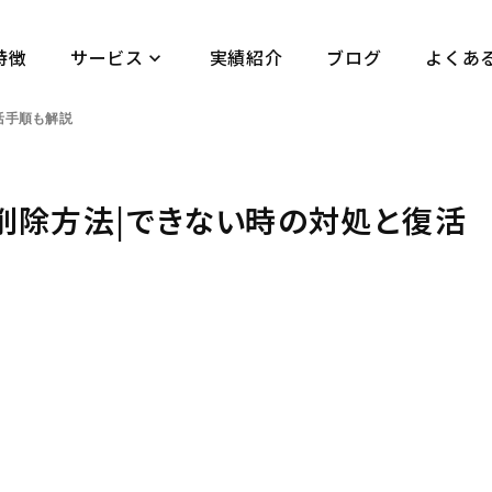
特徴
サービス
実績紹介
ブログ
よくあ
keyboard_arrow_down
活手順も解説
トの削除方法|できない時の対処と復活