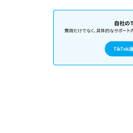
自社のT
費用だけでなく、具体的なサポート
TikT
TikTokをやめたいけれど、どこ
削除しようとしたら、認証やエラー