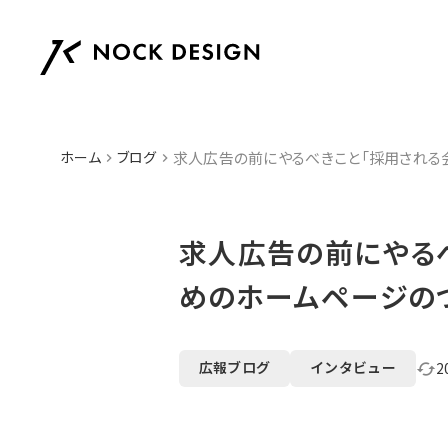
ホーム
ブログ
求人広告の前にやるべきこと「採用される
keyboard_arrow_right
keyboard_arrow_right
求人広告の前にやる
めのホームページの
広報ブログ
インタビュー
2
cached